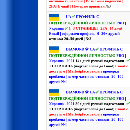
активность на стене | Возможны подписки |
2FA | E-mail | Номер не привязан
№3
UA
✅
ПРОФИЛЬ С
ПОДТВЕРЖДЁННОЙ ЛИЧНОСТЬЮ
PRO |
Украина
✅
1–3 СТРАНИЦЫ | 2FA | 14 дней
Email | оформлен профиль | 0–30+ друзей
отлежка 20–50 дней | №3
DIAMOND 💎 UA
✅
ПРОФИЛЬ С
ПОДТВЕРЖДЁННОЙ ЛИЧНОСТЬЮ
PRO |
Украина | 2021
14+ дней ручной подготовки |
✅
1 СТРАНИЦА (подготовлена до Good)
Email с
доступом | Marketplace открыт
проверка
пройдена | номер частично отвязан | 20–100
друзей №1
DIAMOND 💎 UA
✅
ПРОФИЛЬ С
ПОДТВЕРЖДЁННОЙ ЛИЧНОСТЬЮ
PRO |
Украина | 2021
30+ дней ручной подготовки |
✅
1 СТРАНИЦА (подготовлена до Good)
Email с
доступом | Marketplace открыт
проверка
пройдена | номер частично отвязан | 20–100
друзей №1