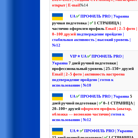
открыт | E-mail
№14
UA
✅
ПРОФИЛЬ PRO | Украина
ручная подготовка |
✅
1 СТРАНИЦА |
частично оформлен профиль
Email | 2–5 фото |
0–100 друзей
подтверждение пройдено |
стабильная активность | высокий уровень |
№12
VIP ⭐️ UA
✅
ПРОФИЛЬ PRO |
Украина
7 дней ручной подготовки |
профессиональный уровень | 25–150+ друзей
Email | 2–5 фото | активность настроена
подтверждение пройдено | готов к
использованию | №10
UA
✅
ПРОФИЛЬ PRO | Украина
5
дней ручной подготовки |
✅
0–1 СТРАНИЦА |
20–100+ друзей
оформлен профиль (аватар,
обложка — возможно частично)
готов к
использованию | №12
UA ⭐️
✅
ПРОФИЛЬ PRO | Украина
15 дней ручной подготовки |
✅
1 СТРАНИЦА