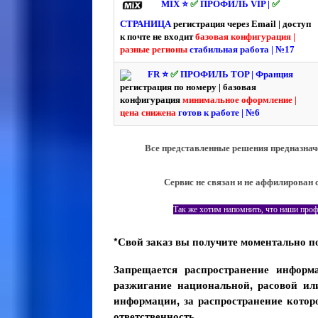
MIX ⭐️
✅
ПРОФИЛЬ VIP |
✅
СТРАНИЦА
регистрация через Email | доступ
к почте не входит
базовая конфигурация |
разные регионы
стабильная работа | №17
FR ⭐️
✅
ПРОФИЛЬ TOP | Франция
регистрация по номеру | базовая
конфигурация
минимальное оформление |
цена снижена
готов к работе | №6
Все представленные решения предназнач
Сервис не связан и не аффилирован
Так же хотим напомнить, что наши проф
*Свой заказ вы получите моментально по
Запрещается распространение информ
разжигание национальной, расовой ил
информации, за распространение котор
ответственность.