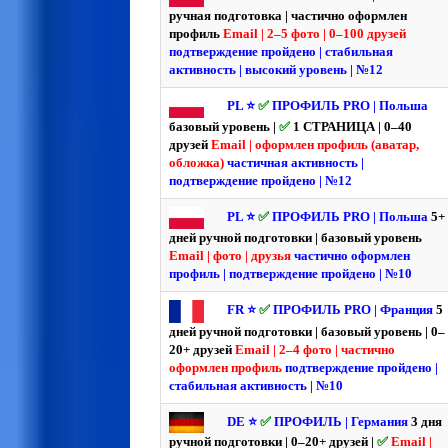
ручная подготовка | частично оформлен
профиль
Email | 2–5 фото | 0–100 друзей
подтверждение пройдено | стабильная
активность | высокий уровень | №12
PL ⭐️
✅
ПРОФИЛЬ PRO | Польша
базовый уровень |
✅
1 СТРАНИЦА | 0–40
друзей
Email | оформлен профиль (аватар,
обложка)
частичная активность |
подтверждение пройдено | №12
PL ⭐️
✅
ПРОФИЛЬ PRO | Польша
5+
дней ручной подготовки | базовый уровень
Email | фото | друзья
частично оформлен
профиль | подтверждение пройдено | №10
FR ⭐️
✅
ПРОФИЛЬ PRO | Франция
5
дней ручной подготовки | базовый уровень | 0–
20+ друзей
Email | 2–4 фото | частично
оформлен профиль
подтверждение пройдено |
стабильная активность | №10
DE ⭐️
✅
ПРОФИЛЬ | Германия
3 дня
ручной подготовки | 0–20+ друзей |
✅
Email |