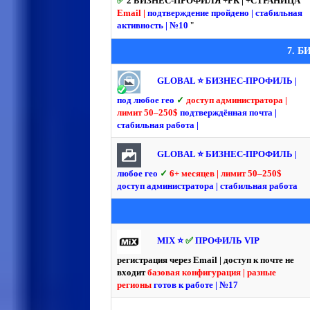
✅
2 БИЗНЕС-ПРОФИЛЯ +РК | +СТРАНИЦА
Email |
подтверждение пройдено | стабильная
активность | №10
"
7. 
GLOBAL ⭐️ БИЗНЕС-ПРОФИЛЬ |
под любое гео
✓
доступ администратора |
лимит 50–250$
подтверждённая почта |
стабильная работа |
GLOBAL ⭐️ БИЗНЕС-ПРОФИЛЬ |
любое гео
✓
6+ месяцев | лимит 50–250$
доступ администратора | стабильная работа
MIX ⭐️
✅
ПРОФИЛЬ VIP
регистрация через Email | доступ к почте не
входит
базовая конфигурация | разные
регионы
готов к работе | №17