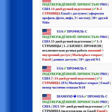
ПОДТВЕРЖДЁННОЙ ЛИЧНОСТЬЮ
PRO |
США
14 дней ручной подготовки |
✅
0–1
СТРАНИЦА
Email с доступом | оформлен
профиль (фото, инфо, 5+ постов) | 30+ друзей
№kir
USA
✅
ПРОФИЛЬ С
ПОДТВЕРЖДЁННОЙ ЛИЧНОСТЬЮ
PRO |
США
15 дней ручной подготовки |
✅
1–3
СТРАНИЦЫ | 1–2 БИЗНЕС-ПРОФИЛЯ |
исключительно ручная работа
внешний +
внутренний доступ | Marketplace открыт |
Email
| данные доступа | 10+ друзей №1
USA
✅
ПРОФИЛЬ С
ПОДТВЕРЖДЁННОЙ ЛИЧНОСТЬЮ
PRO |
США
7–14 дней ручной подготовки |
✅
1
СТРАНИЦА
2FA | Marketplace открыт | Email |
номер частично отвязан №10
DIAMOND 💎 USA
✅
ПРОФИЛЬ С
ПОДТВЕРЖДЁННОЙ ЛИЧНОСТЬЮ
PRO |
США | 2021
14+ дней ручной подготовки |
✅
1
СТРАНИЦА (подготовлена до Good)
Email с