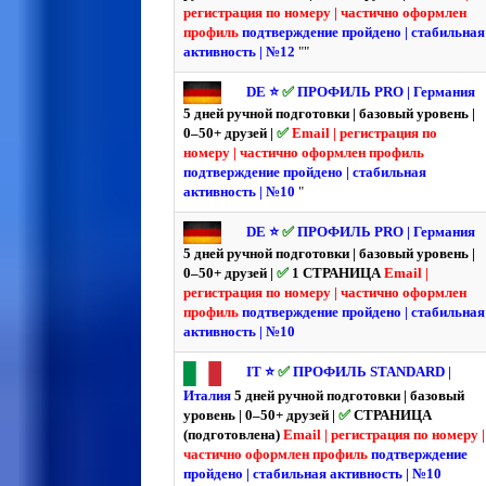
регистрация по номеру | частично оформлен
профиль
подтверждение пройдено | стабильная
активность | №12
""
DE ⭐️
✅
ПРОФИЛЬ PRO | Германия
5 дней ручной подготовки | базовый уровень |
0–50+ друзей |
✅
Email | регистрация по
номеру | частично оформлен профиль
подтверждение пройдено | стабильная
активность | №10
"
DE ⭐️
✅
ПРОФИЛЬ PRO | Германия
5 дней ручной подготовки | базовый уровень |
0–50+ друзей |
✅
1 СТРАНИЦА
Email |
регистрация по номеру | частично оформлен
профиль
подтверждение пройдено | стабильная
активность | №10
IT ⭐️
✅
ПРОФИЛЬ STANDARD |
Италия
5 дней ручной подготовки | базовый
уровень | 0–50+ друзей |
✅
СТРАНИЦА
(подготовлена)
Email | регистрация по номеру |
частично оформлен профиль
подтверждение
пройдено | стабильная активность | №10