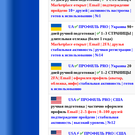
Marketplace открыт | Email | подтверждение
пройдено
10+ друзей | активность настроена |
готов к использованию | №1
UA
✅
ПРОФИЛЬ PRO | Украина
90+
дней ручной подготовки |
✅
1–3 СТРАНИЦЫ |
длительная отлежка (более 1 года)
Marketplace открыт | Email | 2FA | друзья
стабильная активность | ручная регистрация |
готов к использованию | №14
UA
✅
ПРОФИЛЬ PRO | Украина
20
дней ручной подготовки |
✅
1–2 СТРАНИЦЫ
2FA | Email | оформлен профиль (аватар,
обложка, инфо)
стабильная активность | готов
к использованию
USA
✅
ПРОФИЛЬ PRO | США
ручная подготовка | частично оформлен
профиль
Email | 2–5 фото | 0–100 друзей
подтверждение пройдено | стабильная
активность | высокий уровень | №12
USA ⚡️
✅
ПРОФИЛЬ PRO | США