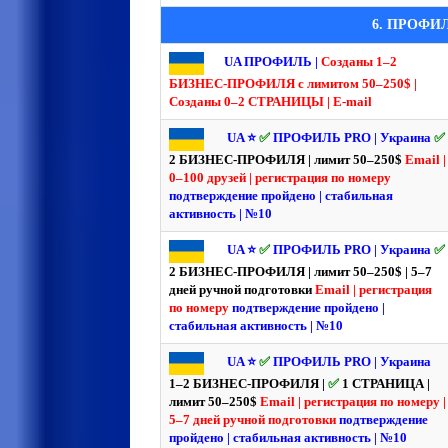
6. ПРОФИ
UA ПРОФИЛЬ |
Созданы 1–2
БИЗНЕС-ПРОФИЛЯ с лимитом 50–250$ |
Созданы 0–2 СТРАНИЦЫ | E-mail
UA ⭐️
✅
ПРОФИЛЬ PRO | Украина
✅
2 БИЗНЕС-ПРОФИЛЯ | лимит 50–250$
Email |
0–100 друзей | регистрация по номеру
подтверждение пройдено | стабильная
активность | №10
UA ⭐️
✅
ПРОФИЛЬ PRO | Украина
✅
2 БИЗНЕС-ПРОФИЛЯ | лимит 50–250$ | 5–7
дней ручной подготовки
Email | регистрация
по номеру
подтверждение пройдено |
стабильная активность | №10
UA ⭐️
✅
ПРОФИЛЬ PRO | Украина
1–2 БИЗНЕС-ПРОФИЛЯ |
✅
1 СТРАНИЦА |
лимит 50–250$
Email | регистрация по номеру |
5–7 дней ручной подготовки
подтверждение
пройдено | стабильная активность | №10