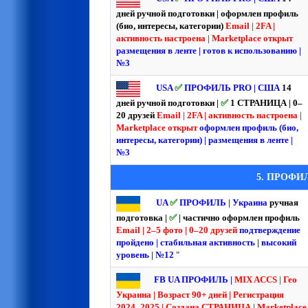
дней ручной подготовки | оформлен профиль
(био, интересы, категории)
Email | 2FA |
активность настроена | Marketplace открыт
размещения в ленте | готов к использованию |
№3
USA
✅
ПРОФИЛЬ PRO | США
14
дней ручной подготовки |
✅
1 СТРАНИЦА | 0–
20 друзей
Email | 2FA | активность настроена |
Marketplace открыт
оформлен профиль (био,
интересы, категории) | размещения в ленте |
№3
5. ПРОФИ
UA
✅
ПРОФИЛЬ | Украина
ручная
подготовка |
✅
| частично оформлен профиль
Email | 2–5 фото | 0–20 друзей
подтверждение
пройдено | стабильная активность | высокий
уровень | №12
"
FB UA ПРОФИЛЬ |
MIX ACCS | Гео
Украина | Возраст 90+ дней | Регистрация
2024–2025 | Создана СТРАНИЦА | Marketplace