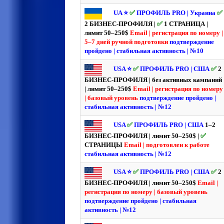
UA ⭐️
✅
ПРОФИЛЬ PRO | Украина
✅
2 БИЗНЕС-ПРОФИЛЯ |
✅
1 СТРАНИЦА |
лимит 50–250$
Email | регистрация по номеру |
5–7 дней ручной подготовки
подтверждение
пройдено | стабильная активность | №10
USA ⭐️
✅
ПРОФИЛЬ PRO | США
✅
2
БИЗНЕС-ПРОФИЛЯ | без активных кампаний
| лимит 50–250$
Email | регистрация по номеру
| базовый уровень
подтверждение пройдено |
стабильная активность | №12
USA
✅
ПРОФИЛЬ PRO | США
1–2
БИЗНЕС-ПРОФИЛЯ | лимит 50–250$ |
✅
СТРАНИЦЫ
Email | подготовлен к работе
стабильная активность | №12
USA ⭐️
✅
ПРОФИЛЬ PRO | США
✅
2
БИЗНЕС-ПРОФИЛЯ | лимит 50–250$
Email |
регистрация по номеру | базовый уровень
подтверждение пройдено | стабильная
активность | №12