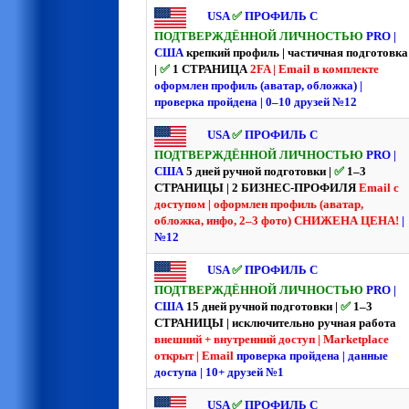
USA
✅
ПРОФИЛЬ С
ПОДТВЕРЖДЁННОЙ ЛИЧНОСТЬЮ
PRO |
США
крепкий профиль | частичная подготовка
|
✅
1 СТРАНИЦА
2FA | Email в комплекте
оформлен профиль (аватар, обложка) |
проверка пройдена | 0–10 друзей №12
USA
✅
ПРОФИЛЬ С
ПОДТВЕРЖДЁННОЙ ЛИЧНОСТЬЮ
PRO |
США
5 дней ручной подготовки |
✅
1–3
СТРАНИЦЫ | 2 БИЗНЕС-ПРОФИЛЯ
Email с
доступом | оформлен профиль (аватар,
обложка, инфо, 2–3 фото)
СНИЖЕНА ЦЕНА!
|
№12
USA
✅
ПРОФИЛЬ С
ПОДТВЕРЖДЁННОЙ ЛИЧНОСТЬЮ
PRO |
США
15 дней ручной подготовки |
✅
1–3
СТРАНИЦЫ | исключительно ручная работа
внешний + внутренний доступ | Marketplace
открыт | Email
проверка пройдена | данные
доступа | 10+ друзей №1
USA
✅
ПРОФИЛЬ С