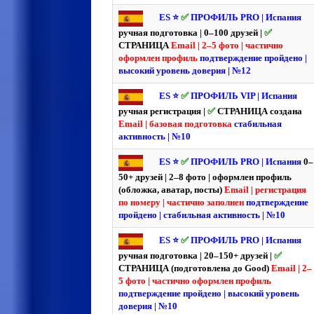
ES ⭐️
✅
ПРОФИЛЬ PRO | Испания
ручная подготовка | 0–100 друзей |
✅
СТРАНИЦА
Email | 2–5 фото | частично
оформлен профиль
подтверждение пройдено |
высокий уровень доверия | №12
ES ⭐️
✅
ПРОФИЛЬ VIP | Испания
ручная регистрация |
✅
СТРАНИЦА создана
Email | базовая подготовка
стабильная
активность | №10
ES ⭐️
✅
ПРОФИЛЬ PRO | Испания
0–
50+ друзей | 2–8 фото | оформлен профиль
(обложка, аватар, посты)
Email | регистрация
по номеру | частично заполнен
подтверждение
пройдено | стабильная активность | №10
ES ⭐️
✅
ПРОФИЛЬ PRO | Испания
ручная подготовка | 20–150+ друзей |
✅
СТРАНИЦА (подготовлена до Good)
Email | 2–
5 фото | частично оформлен профиль
подтверждение пройдено | высокий уровень
доверия | №10