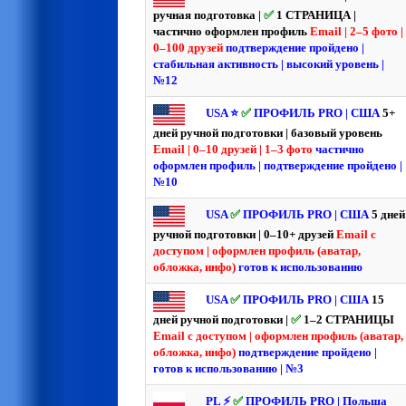
ручная подготовка |
✅
1 СТРАНИЦА |
частично оформлен профиль
Email | 2–5 фото |
0–100 друзей
подтверждение пройдено |
стабильная активность | высокий уровень |
№12
USA ⭐️
✅
ПРОФИЛЬ PRO | США
5+
дней ручной подготовки | базовый уровень
Email | 0–10 друзей | 1–3 фото
частично
оформлен профиль | подтверждение пройдено |
№10
USA
✅
ПРОФИЛЬ PRO | США
5 дней
ручной подготовки | 0–10+ друзей
Email с
доступом | оформлен профиль (аватар,
обложка, инфо)
готов к использованию
USA
✅
ПРОФИЛЬ PRO | США
15
дней ручной подготовки |
✅
1–2 СТРАНИЦЫ
Email с доступом | оформлен профиль (аватар,
обложка, инфо)
подтверждение пройдено |
готов к использованию | №3
PL ⚡️
✅
ПРОФИЛЬ PRO | Польша