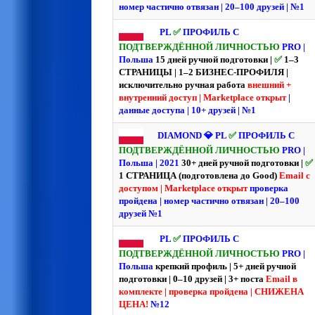
номер частично отвязан | 20–100 друзей | №1
PL
✅
ПРОФИЛЬ С
ПОДТВЕРЖДЁННОЙ ЛИЧНОСТЬЮ
PRO |
Польша
15 дней ручной подготовки |
✅
1–3
СТРАНИЦЫ | 1–2 БИЗНЕС-ПРОФИЛЯ |
исключительно ручная работа
внешний +
внутренний доступ | Marketplace открыт
|
данные доступа | 10+ друзей | №1
DIAMOND 💎 PL
✅
ПРОФИЛЬ С
ПОДТВЕРЖДЁННОЙ ЛИЧНОСТЬЮ
PRO |
Польша | 2021
30+ дней ручной подготовки |
✅
1 СТРАНИЦА (подготовлена до Good)
Email с
доступом | Marketplace открыт
проверка
пройдена | номер частично отвязан | 20–100
друзей №1
PL
✅
ПРОФИЛЬ С
ПОДТВЕРЖДЁННОЙ ЛИЧНОСТЬЮ
PRO |
Польша
крепкий профиль | 5+ дней ручной
подготовки | 0–10 друзей | 3+ поста
Email в
комплекте | проверка пройдена |
СНИЖЕНА
ЦЕНА!
№12