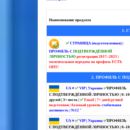
Наименование продукта
1. 
✅
СТРАНИЦА (подготовленная) |
ПРОФИЛЬ С
ПОДТВЕРЖДЁННОЙ
ЛИЧНОСТЬЮ
регистрация 2017–2023 |
моментальная передача на профиль
ЕСТЬ
ОПТ!
2. ПРОФИЛЬ С П
UA ⭐️
✅
VIP | Украина
✅
ПРОФИЛЬ
С ПОДТВЕРЖДЁННОЙ ЛИЧНОСТЬЮ | 0–10
друзей | 3+ поста |
✅
Email | 7+ дней ручной
подготовки | базовый уровень
стабильная
активность | №12
"
UA ⭐️
✅
VIP | Украина
✅
ПРОФИЛЬ
С ПОДТВЕРЖДЁННОЙ ЛИЧНОСТЬЮ | 0–10