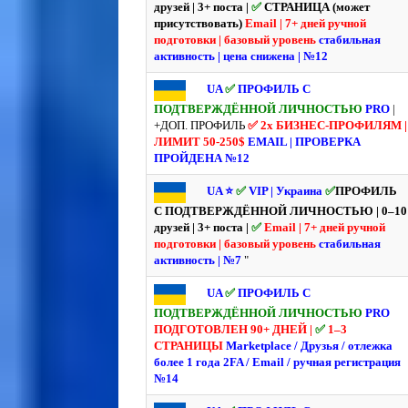
друзей | 3+ поста |
✅
СТРАНИЦА (может
присутствовать)
Email | 7+ дней ручной
подготовки | базовый уровень
стабильная
активность | цена снижена | №12
UA
✅
ПРОФИЛЬ С
ПОДТВЕРЖДЁННОЙ ЛИЧНОСТЬЮ
PRO
|
+ДОП. ПРОФИЛЬ
✅ 2х БИЗНЕС-ПРОФИЛЯМ |
ЛИМИТ 50-250$
EMAIL | ПРОВЕРКА
ПРОЙДЕНА №12
UA ⭐️
✅
VIP | Украина
✅
ПРОФИЛЬ
С ПОДТВЕРЖДЁННОЙ ЛИЧНОСТЬЮ | 0–10
друзей | 3+ поста |
✅
Email | 7+ дней ручной
подготовки | базовый уровень
стабильная
активность | №7
"
UA
✅
ПРОФИЛЬ С
ПОДТВЕРЖДЁННОЙ ЛИЧНОСТЬЮ
PRO
ПОДГОТОВЛЕН 90+ ДНЕЙ |
✅
1–3
СТРАНИЦЫ
Marketplace / Друзья / отлежка
более 1 года
2FA / Email / ручная регистрация
№14