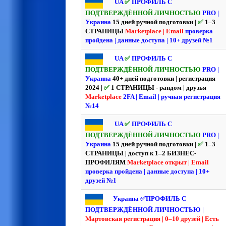
UA
✅
ПРОФИЛЬ С
ПОДТВЕРЖДЁННОЙ ЛИЧНОСТЬЮ
PRO |
Украина
15 дней ручной подготовки |
✅
1–3
СТРАНИЦЫ
Marketplace | Email
проверка
пройдена | данные доступа | 10+ друзей №1
UA
✅
ПРОФИЛЬ С
ПОДТВЕРЖДЁННОЙ ЛИЧНОСТЬЮ
PRO |
Украина
40+ дней подготовки | регистрация
2024 |
✅
1 СТРАНИЦЫ - рандом | друзья
Marketplace
2FA | Email | ручная регистрация
№14
UA
✅
ПРОФИЛЬ С
ПОДТВЕРЖДЁННОЙ ЛИЧНОСТЬЮ
PRO |
Украина
15 дней ручной подготовки |
✅
1–3
СТРАНИЦЫ | доступ к 1–2 БИЗНЕС-
ПРОФИЛЯМ
Marketplace открыт | Email
проверка пройдена | данные доступа | 10+
друзей №1
Украина ✅ПРОФИЛЬ С
ПОДТВЕРЖДЁННОЙ ЛИЧНОСТЬЮ |
Мартовская регистрация | 0–10 друзей | Есть