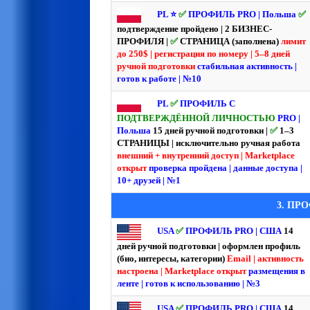
PL ⭐️
✅
ПРОФИЛЬ PRO | Польша
✅
подтверждение пройдено | 2 БИЗНЕС-
ПРОФИЛЯ |
✅
СТРАНИЦА (заполнена)
лимит
до 250$ | регистрация по номеру | 5–8 дней
ручной подготовки
стабильная активность |
готов к работе | №10
PL
✅
ПРОФИЛЬ С
ПОДТВЕРЖДЁННОЙ ЛИЧНОСТЬЮ
PRO |
Польша
15 дней ручной подготовки |
✅
1–3
СТРАНИЦЫ | исключительно ручная работа
внешний + внутренний доступ | Marketplace
открыт
проверка пройдена | данные доступа |
10+ друзей | №1
3. ПРО
USA
✅
ПРОФИЛЬ PRO | США
14
дней ручной подготовки | оформлен профиль
(био, интересы, категории)
Email | активность
настроена | Marketplace открыт
размещения в
ленте | готов к использованию | №3
USA
✅
ПРОФИЛЬ PRO | США
14