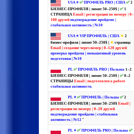
USA ⭐️
✅
ПРОФИЛЬ PRO | США
✅
2
БИЗНЕС-ПРОФИЛЯ | лимит 50–250$ |
✅
1
СТРАНИЦА
Email | регистрация по номеру | 0–
100 друзей
подтверждение пройдено |
стабильная активность | №10
USA ⭐️ VIP ПРОФИЛЬ | США
★
2
бизнес-профиля | лимит 50–250$ |
★
страница
Email | создание через номер | 0–120 друзей
проверка пройдена | повышенный уровень
подготовки | №10
PL
✅
ПРОФИЛЬ PRO | Польша
1–2
БИЗНЕС-ПРОФИЛЯ | лимит 50–250$ |
✅
0–2
СТРАНИЦЫ
Email | подготовлен к работе
стабильная активность
PL ⭐️
✅
ПРОФИЛЬ | Польша
✅
2
БИЗНЕС-ПРОФИЛЯ | лимит 50–250$
Email |
регистрация по номеру | 0–20 друзей
подтверждение пройдено | стабильная
активность | №12
"
PL ⭐️
✅
ПРОФИЛЬ PRO | Польша
✅